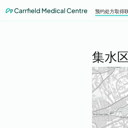
预约
处方
取得
集水