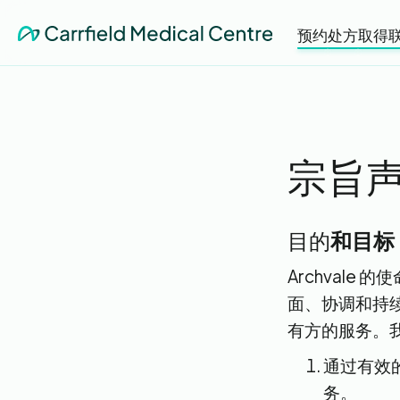
预约
处方
取得
宗旨
目的
和目标‍
Archval
面、协调和持续
有方的服务。
通过有效
务。