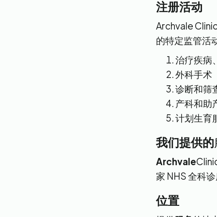
注册活动‍
Archvale C
的特定监管活
治疗疾病
外科手术
诊断和筛
产科和助
计划生育
我们提供的
‍Archvale
Cli
家 NHS 全
‍位置