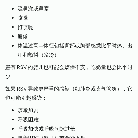
流鼻涕或鼻塞
咳嗽
打喷嚏
疲倦
体温过高--体征包括背部或胸部感觉比平时热、出
汗和颤抖（发冷）。
患有 RSV 的婴儿也可能会烦躁不安，吃奶量也会比平时
少。
如果 RSV 导致更严重的感染（如肺炎或支气管炎），它
也可能引起感染：
咳嗽加剧
呼吸困难
呼吸加快或呼吸间隙过长
喂养困难（婴儿）或食欲不振